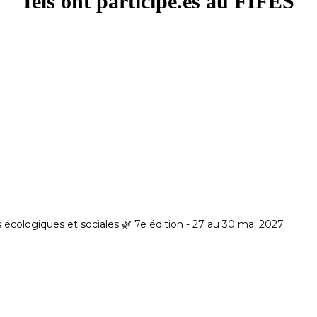
Iels ont participé.es au FIFES
es écologiques et sociales
🌿 7e édition - 27 au 30 mai 2027